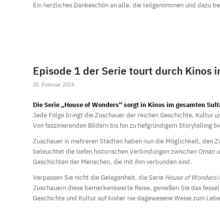
Ein herzliches Dankeschön an alle, die teilgenommen und dazu be
Episode 1 der Serie tourt durch Kinos 
20. Februar 2024
Die Serie „House of Wonders“ sorgt in Kinos im gesamten Sult
Jede Folge bringt die Zuschauer der reichen Geschichte, Kultur u
Von faszinierenden Bildern bis hin zu tiefgründigem Storytelling bi
Zuschauer in mehreren Städten haben nun die Möglichkeit, den 
beleuchtet die tiefen historischen Verbindungen zwischen Oman 
Geschichten der Menschen, die mit ihm verbunden sind.
Verpassen Sie nicht die Gelegenheit, die Serie
House of Wonders
i
Zuschauern diese bemerkenswerte Reise, genießen Sie das fesselnd
Geschichte und Kultur auf bisher nie dagewesene Weise zum Leb