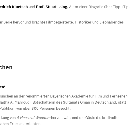
iedrich Kluetsch
und
Prof. Stuart Laing
, Autor einer Biografie über Tippu Tip,
er Serie hervor und brachte Filmbegeisterte, Historiker und Liebhaber des
nchen
en!
München an der renommierten Bayerischen Akademie für Film und Fernsehen.
Maitha Al Mahrouqi, Botschafterin des Sultanats Oman in Deutschland, statt
 Publikum von über 300 Personen besucht.
irkung von
A House of Wonders
hervor, während die Gäste die kraftvolle
schen Erbes miterlebten.