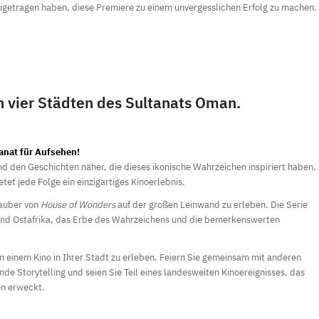
igetragen haben, diese Premiere zu einem unvergesslichen Erfolg zu machen.
in vier Städten des Sultanats Oman.
anat für Aufsehen!
nd den Geschichten näher, die dieses ikonische Wahrzeichen inspiriert haben.
etet jede Folge ein einzigartiges Kinoerlebnis.
Zauber von
House of Wonders
auf der großen Leinwand zu erleben. Die Serie
und Ostafrika, das Erbe des Wahrzeichens und die bemerkenswerten
n einem Kino in Ihrer Stadt zu erleben. Feiern Sie gemeinsam mit anderen
e Storytelling und seien Sie Teil eines landesweiten Kinoereignisses, das
en erweckt.