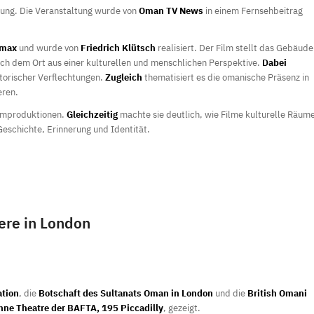
zung. Die Veranstaltung wurde von
Oman TV News
in einem Fernsehbeitrag
max
und wurde von
Friedrich Klütsch
realisiert. Der Film stellt das Gebäude
sich dem Ort aus einer kulturellen und menschlichen Perspektive.
Dabei
storischer Verflechtungen.
Zugleich
thematisiert es die omanische Präsenz in
eren.
Filmproduktionen.
Gleichzeitig
machte sie deutlich, wie Filme kulturelle Räum
Geschichte, Erinnerung und Identität.
ere in London
ation
, die
Botschaft des Sultanats Oman in London
und die
British Omani
nne Theatre der BAFTA, 195 Piccadilly
, gezeigt.