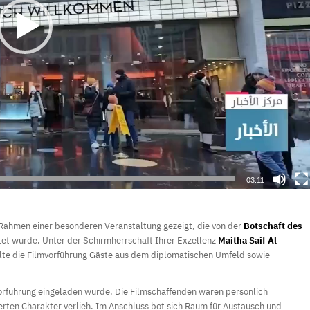
03:11
Rahmen einer besonderen Veranstaltung gezeigt, die von der
Botschaft des
et wurde. Unter der Schirmherrschaft Ihrer Exzellenz
Maitha Saif Al
elte die Filmvorführung Gäste aus dem diplomatischen Umfeld sowie
rführung eingeladen wurde. Die Filmschaffenden waren persönlich
erten Charakter verlieh. Im Anschluss bot sich Raum für Austausch und