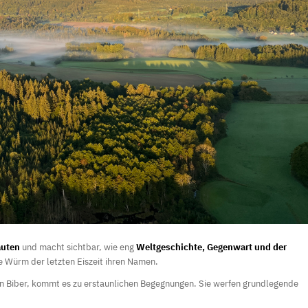
auten
und macht sichtbar, wie eng
Weltgeschichte, Gegenwart und der
 Würm der letzten Eiszeit ihren Namen.
in Biber, kommt es zu erstaunlichen Begegnungen. Sie werfen grundlegende