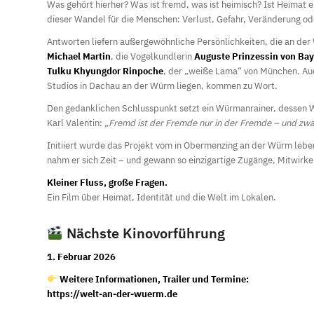
Was gehört hierher? Was ist fremd, was ist heimisch? Ist Heimat 
dieser Wandel für die Menschen: Verlust, Gefahr, Veränderung o
Antworten liefern außergewöhnliche Persönlichkeiten, die an der
Michael Martin
, die Vogelkundlerin
Auguste Prinzessin von Ba
Tulku Khyungdor Rinpoche
, der „weiße Lama“ von München. Au
Studios in Dachau an der Würm liegen, kommen zu Wort.
Den gedanklichen Schlusspunkt setzt ein Würmanrainer, dessen Wo
Karl Valentin:
„Fremd ist der Fremde nur in der Fremde – und zwar 
Initiiert wurde das Projekt vom in Obermenzing an der Würm le
nahm er sich Zeit – und gewann so einzigartige Zugänge, Mitwirk
Kleiner Fluss, große Fragen.
Ein Film über Heimat, Identität und die Welt im Lokalen.
Nächste Kinovorführung
1. Februar 2026
Weitere Informationen, Trailer und Termine:
https://welt-an-der-wuerm.de