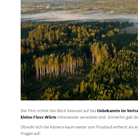
Der Film richtet den Blick bewusst auf das
Unbekannte im Vertr
kleine Fluss Würm
miteinander verwoben sind. Immerhin gab die
Obwohl sich die Kamera kaum weiter vom Flusslauf entfernt als e
Fragen auf: