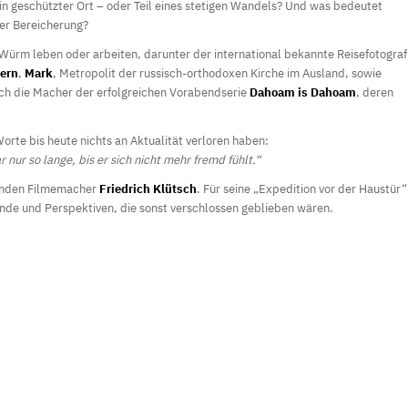
ein geschützter Ort – oder Teil eines stetigen Wandels? Und was bedeutet
der Bereicherung?
 Würm leben oder arbeiten, darunter der international bekannte Reisefotograf
yern
,
Mark
, Metropolit der russisch-orthodoxen Kirche im Ausland, sowie
ch die Macher der erfolgreichen Vorabendserie
Dahoam is Dahoam
, deren
rte bis heute nichts an Aktualität verloren haben:
nur so lange, bis er sich nicht mehr fremd fühlt.“
benden Filmemacher
Friedrich Klütsch
. Für seine „Expedition vor der Haustür“
ende und Perspektiven, die sonst verschlossen geblieben wären.