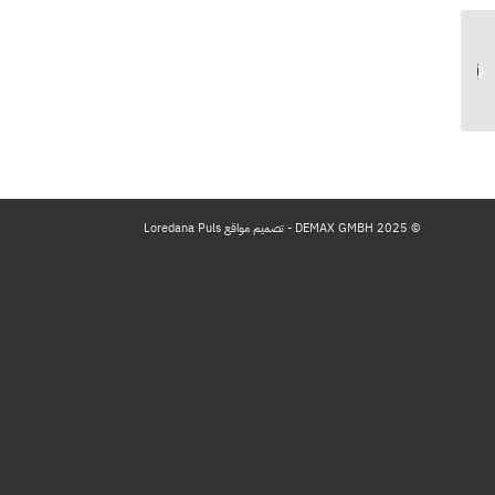
مواجهة الماضي – قيد التوزيع
© 2025 DEMAX GMBH - تصميم مواقع Loredana Puls